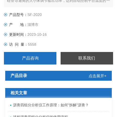
硅管导通角的大小来调节输出功率，达到自动控制平台温度的一
种高精度温度控制器。配有智能数显温度指示调节仪，检测端配
用热电偶，能对展开平台的温度进行测量、指示及自动控制。配
产品型号：
SF-2020
备湿度仪表，可以实时显示湿度。该产品外形精巧美观、操作方
产 地：
淄博市
便、易摆放。
更新时间：
2023-10-16
访 问 量：
5558
产品咨询
联系我们
产品目录
点击展开+
相关文章
沥青四组分分析仪工作原理：如何“拆解”沥青？