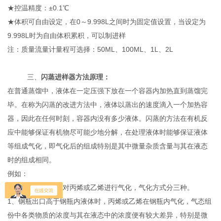
★控温精度：±0.1℃
★体积可自由设定，在0～9.998L之间时为固定值设置，当设定为
9.998L时为自由体积累积，可以制进样
注：质量流量计量程可选择：50ML、100ML、1L、2L
三、
闪蒸进样器
方法原理：
在普通蒸馏中，液体在一定压强下放在一个容器内加热直到蒸馏完
毕。在称为闪蒸的改进方法中，液体以蒸出的速度滴入一个加热容
器，因此在任何时刻，容器内没有多少液体。闪蒸的方法在有机反
应中能够保证有机物尽可能少地分解，在处理液体时能够保证液体
等组成气化，即气化后的组成特别是其中微量杂质含量与其在液态
时的组成相同。
例如：
如果用普通的方法对丙烯或乙烯进行气化，气化方式分三种。
1、钢瓶出口高于钢瓶内液体时，丙烯或乙烯在钢瓶内气化，气态组
份中各类物质的浓度与其在液态中的浓度便有较大差异，特别是微