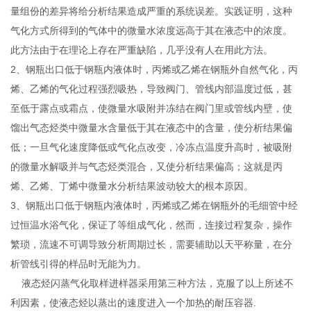
量组份的差异将给分析结果造成严重的系统误差。实践证明，这种
气化方式所得到的气体中的微量水浓度远高于其在液态中的浓度。
此方法由于在理论上存在严重缺陷，几乎没有人在用此方法。
2、钢瓶出口低于钢瓶内液体时，丙烯或乙烯在钢瓶外自然气化，丙
烯、乙烯的气化过程强烈吸热，导致阀门、管线内部温度过低，甚
至低于露点或霜点，使微量水吸附并冻结在阀门里或管线内壁，使
馏出气态烃类中微量水含量低于其在液态中的含量，使分析结果偏
低；一旦气化速度降低或气化点改变，冷冻点温度升高时，被吸附
的微量水解吸并与气态烃类混合，又使分析结果偏高；这就是丙
烯、乙烯、丁烯中微量水分析结果波动较大的根本原因。
3、钢瓶出口低于钢瓶内液体时，丙烯或乙烯在钢瓶外的毛细管中经
过恒温水浴气化，保证了等组成气化，然而，连接过程复杂，操作
繁琐，流速不可调导致分析周期过长，需要辅助以天平称量，在分
析管线引得的样品时无能为力。
液态烃闪蒸气化取样进样器采用第三种方法，克服了以上所述不
利因素，使液态烃以蒸出的速度进入一个加热的耐压容器.