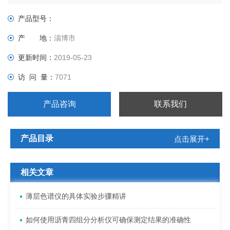
速的气态物质，以便于测定。
★乙烯、丙烯及丁烯各异构体中微量水的分析，配合库仑法微量
产品型号：
水
产 地：
淄博市
闪蒸进样器
更新时间：
2019-05-23
访 问 量：
7071
产品咨询
联系我们
产品目录
点击展开+
相关文章
薄层色谱仪的具体实验步骤精讲
如何使用沥青四组分分析仪可确保测定结果的准确性