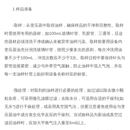
1.样品准备
-取样：从变压器中取得油样，确保样品的干净和完整性。取样
时需使用专用的器材，如100mL玻璃针管、乳胶管、三通等，且这
些器材必须清洗干净或确认未被异常油样污染。取样前要用设备内
变压器油充分润洗玻璃针管，按照少量多次的原则，每次冲洗用油
量不少于100mL，冲洗次数应不少于3次。取样过程中要保持针头与
胶管连接紧密，减少与外界空气接触，防止油样中混入气泡，并在
每一支油样针管上贴好和设备名称对应的标签。
-预处理：对取到的油样进行必要的处理，如过滤以除去微小颗
粒杂质，可采用微孔滤膜过滤；去除水分，可选用合适的干燥剂(如
无水*)进行干燥处理，或采用真空脱气法，但要注意避免使用会与变
压器油中成分发生化学反应的干燥剂。当试验样品为新油或真空过
滤后油样时，应加大平衡气注入量至6ml以上。