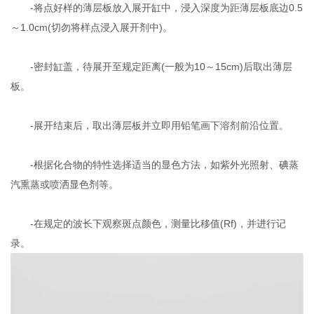
-将点好样的薄层板放入展开缸中，浸入深度为距薄层板底边0.5
～1.0cm(切勿将样点浸入展开剂中)。
-密封缸盖，待展开至规定距离(一般为10～15cm)后取出薄层
板。
-展开结束后，取出薄层板并立即用铅笔画下溶剂前沿位置。
-根据化合物的特性选择适当的显色方法，如紫外光照射、碘蒸
汽熏蒸或喷洒显色剂等。
-在规定的波长下观察斑点颜色，测量比移值(Rf)，并进行记
录。