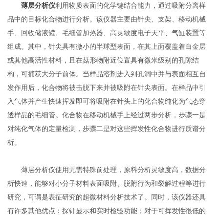
薄层分析仪
利用物质表面的化学键结合能力，通过吸附分离样
品中的目标化合物进行分析。该仪器主要由针尖、支架、移动机械
手、回收储液罐、毛细管加热器、高灵敏度电子天平、气缸装置等
组成。其中，针尖具有微小的半球型表面，在其上面覆盖着白金层
或其他高活性材料，且在菇形物附近位置具有微米级别的孔隙结
构，可捕获大分子前体。当样品溶剂进入到孔洞中并与表面相互自
发作用后，化合物将被击脱下来并被吸附在针尖表面。在样品中引
入气体并产生快速挥发即可将吸附在针头上的化合物纯化为气态穿
透样品的毛细管。化合物在移动机械手上经过两步分析，步骤一是
对纯化气体的定量检测，步骤二是对这些挥发性化合物进行质谱分
析。
薄层分析仪使用无需特殊前处理，原料分析灵敏度高，数据分
析快速，能够对小分子材料表面吸附、脱附行为和裂解过程等进行
研究，可谓是表征研究的超微材料分析技术了。同时，该仪器还具
有许多其他优点：探针显示和实时检验功能；对于可挥发性很低的