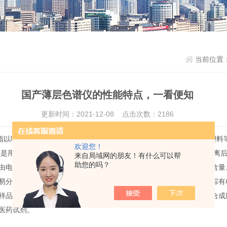
当前位置
国产薄层色谱仪的性能特点，一看便知
更新时间：2021-12-08 点击次数：2186
y，TLC）通常指以吸附剂为固定相的一种液相色谱法。即将固定相在玻璃、金属
欢迎您！
谱是用石英棒作支持物涂上硅胶，点样、溶剂展开。样品在分析棒上分离
来自局域网的朋友！有什么可以帮
助您的吗？
由电极收集并产生与化合物量成正比的电流信号，从而测出各物质的含量
易分离、液相色谱难以分析的有机化合物及药物中大分子化合物、跟踪有
样品进行定量。主要应用以下研究中：脂类、磷脂类、蜡、脂肪酸、合成
医药试剂。