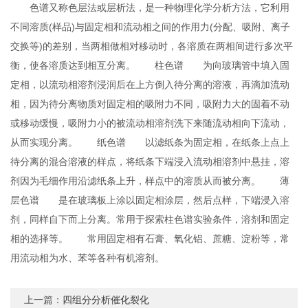
色谱又称色层法或层析法，是一种物理化学分析方法，它利用
不同溶质(样品)与固定相和流动相之间的作用力(分配、吸附、离子
交换等)的差别，当两相做相对移动时，各溶质在两相间进行多次平
衡，使各溶质达到相互分离。 柱色谱 为向玻璃管中填入固
定相，以流动相溶剂浸润后在上方倒入待分离的溶液，再滴加流动
相，因为待分离物质对固定相的吸附力不同，吸附力大的固着不动
或移动缓慢，吸附力小的被流动相溶剂洗下来随流动相向下流动，
从而实现分离。 纸色谱 以滤纸条为固定相，在纸条上点上
待分离的混合溶液的样点，将纸条下端浸入流动相溶剂中悬挂，溶
剂因为毛细作用沿滤纸条上升，样点中的溶质从而被分离。 薄
层色谱 是在玻璃板上涂以固定相涂层，然后点样，下端浸入溶
剂，同样自下而上分离。常用于探索柱色谱实验条件，溶剂和固定
相的选择等。 常用固定相有石膏、氧化铝、蔗糖、淀粉等，常
用流动相为水、苯等各种有机溶剂。
上一篇：
四组分分析催化裂化